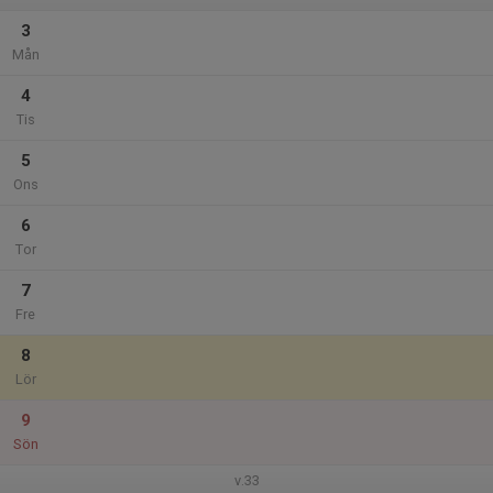
3
Mån
4
Tis
5
Ons
6
Tor
7
Fre
8
Lör
9
Sön
v.33