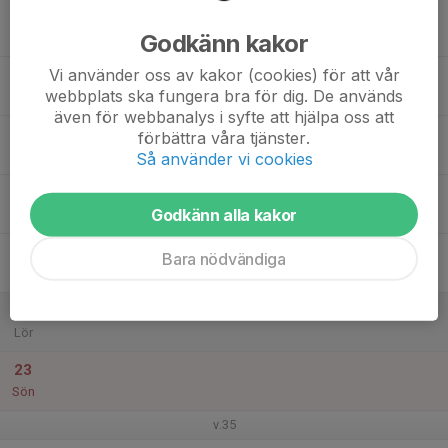
17
Godkänn kakor
Mån
Vi använder oss av kakor (cookies) för att vår
18
webbplats ska fungera bra för dig. De används
Tis
även för webbanalys i syfte att hjälpa oss att
19
förbättra våra tjänster.
Ons
Så använder vi cookies
20
Godkänn alla kakor
Tor
21
Bara nödvändiga
Fre
22
Lör
23
Sön
v.35