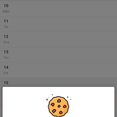
10
Mån
11
Tis
12
Ons
13
Tor
14
Fre
15
Lör
16
Sön
v.34