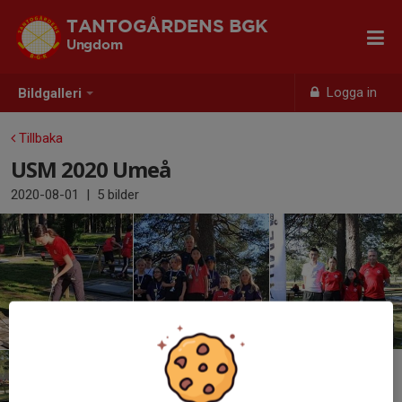
TANTOGÅRDENS BGK
Ungdom
Logga in
Bildgalleri
Tillbaka
USM 2020 Umeå
2020-08-01
|
5 bilder