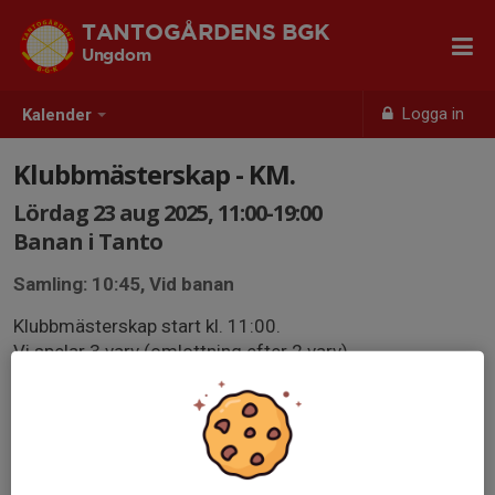
TANTOGÅRDENS BGK
Ungdom
Logga in
Kalender
Klubbmästerskap - KM.
Lördag 23 aug 2025, 11:00-19:00
Banan i Tanto
Samling: 10:45, Vid banan
Klubbmästerskap start kl. 11:00.
Vi spelar 3 varv (omlottning efter 2 varv).
Prisutdelning och grillning efter tävlingens slut (ca
16:00).
Banan är avstängd för allmänheten hela dagen.