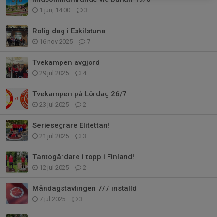
1 jun, 14:00
3
Rolig dag i Eskilstuna
16 nov 2025
7
Tvekampen avgjord
29 jul 2025
4
Tvekampen på Lördag 26/7
23 jul 2025
2
Seriesegrare Elitettan!
21 jul 2025
3
Tantogårdare i topp i Finland!
12 jul 2025
2
Måndagstävlingen 7/7 inställd
7 jul 2025
3