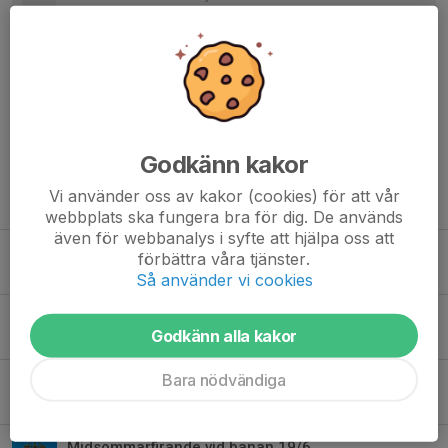
Grattis!
Nicklas Jardegart
1 jul 2025
Grattis Stefan.
Godkänn kakor
Vi använder oss av kakor (cookies) för att vår
Tidigare nyheter
webbplats ska fungera bra för dig. De används
även för webbanalys i syfte att hjälpa oss att
Christian uttagen i EM-laget!
förbättra våra tjänster.
26 jul, 12:00
0
Så använder vi cookies
Brons i Elitserien!
Godkänn alla kakor
19 jul, 12:00
0
Bara nödvändiga
Elitserien omg 2 avgjord
2 jun, 10:30
0
Midsommarfirande vid banan 19/6