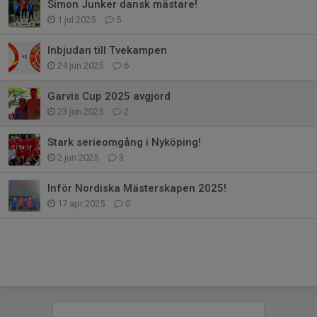
Simon Junker dansk mästare!
1 jul 2025
5
Inbjudan till Tvekampen
24 jun 2025
6
Garvis Cup 2025 avgjord
23 jun 2025
2
Stark serieomgång i Nyköping!
2 jun 2025
3
Inför Nordiska Mästerskapen 2025!
17 apr 2025
0