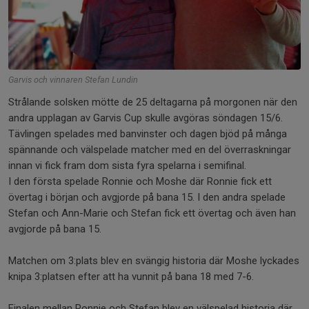
Garvis och vinnaren Stefan Lundin
Strålande solsken mötte de 25 deltagarna på morgonen när den
andra upplagan av Garvis Cup skulle avgöras söndagen 15/6.
Tävlingen spelades med banvinster och dagen bjöd på många
spännande och välspelade matcher med en del överraskningar
innan vi fick fram dom sista fyra spelarna i semifinal.
I den första spelade Ronnie och Moshe där Ronnie fick ett
övertag i början och avgjorde på bana 15. I den andra spelade
Stefan och Ann-Marie och Stefan fick ett övertag och även han
avgjorde på bana 15.
Matchen om 3:plats blev en svängig historia där Moshe lyckades
knipa 3:platsen efter att ha vunnit på bana 18 med 7-6.
Finalen mellan Ronnie och Stefan blev en välspelad historia där