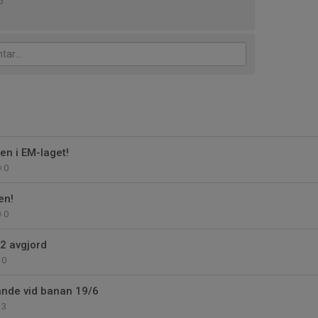
5
en i EM-laget!
0
en!
0
 2 avgjord
0
nde vid banan 19/6
3