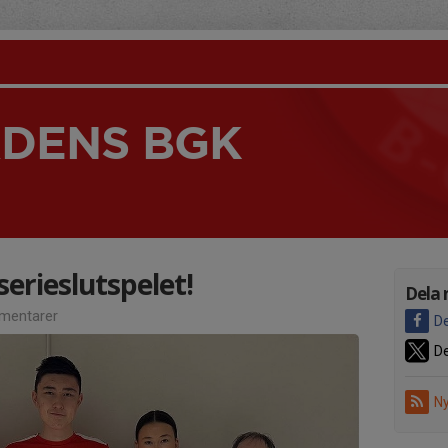
DENS BGK
serieslutspelet!
Dela 
mentarer
De
De
Ny