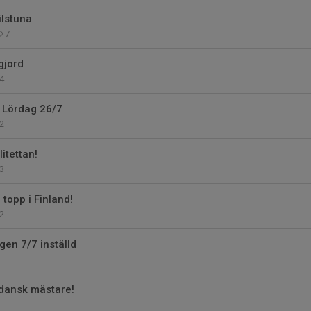
ilstuna
7
gjord
4
 Lördag 26/7
2
itettan!
3
topp i Finland!
2
en 7/7 inställd
dansk mästare!