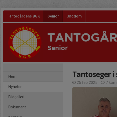
Tantogårdens BGK
Senior
Ungdom
TANTOGÅR
Senior
Tantoseger i 
Hem
25 feb 2025
7 kom
Nyheter
Bildgalleri
Dokument