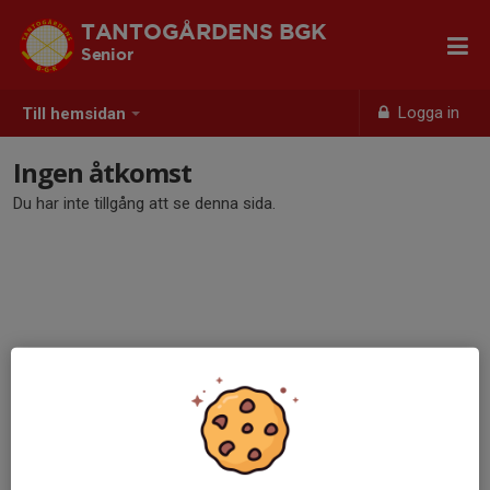
TANTOGÅRDENS BGK
Senior
Logga in
Till hemsidan
Ingen åtkomst
Du har inte tillgång att se denna sida.