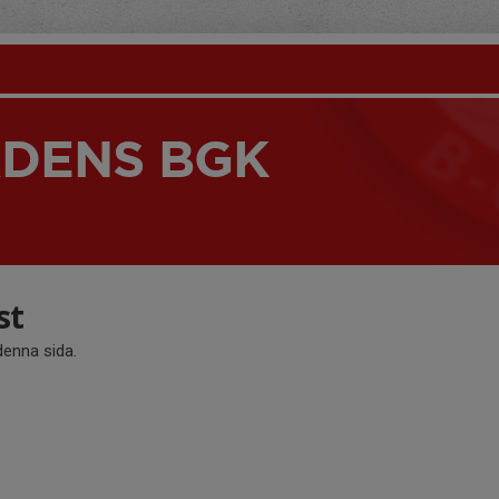
DENS BGK
st
 denna sida.