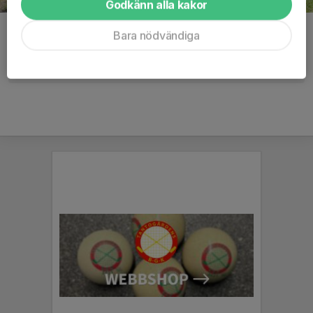
Godkänn alla kakor
Kommentarer
Bara nödvändiga