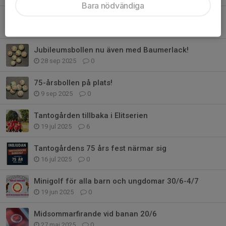
Bara nödvändiga
Träningsresa till Eskilstuna
29 okt 2025
1
Jubileumsbollen nu även med Baumerlack!
28 sep 2025
0
75-årsbollen på plats!
9 sep 2025
0
Tantogården tillbaka i Elitserien
19 jul 2025
6
Tantogårdens 75 års fest närmar sig
16 jul 2025
0
Minigolf för alla barn och ungdomar 30/6-4/7
19 jun 2025
0
Midsommarfirande vid banan 20/6
27 maj 2025
0