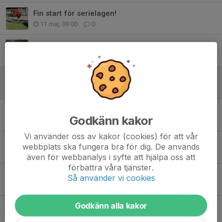
Fin start för serielagen!
11 maj, 09:00
0
Dags för Svenska Serien!
8 maj, 12:00
0
Premiär för Blixttorsdag
22 apr, 20:30
0
Säsongen 2026, Banan öppnar 18/4, Klubbtävling 13/4
Godkänn kakor
6 apr, 09:50
1
Vi använder oss av kakor (cookies) för att vår
Välkomna på årsmöte 31 mars!
webbplats ska fungera bra för dig. De används
3 mar, 19:00
4
även för webbanalys i syfte att hjälpa oss att
förbättra våra tjänster.
Tantogården 2:a på Svenska Cupen i Eskilstuna
Så använder vi cookies
8 jan, 12:43
3
Godkänn alla kakor
Bygg- och renoveringsinformation
13 nov 2025
2