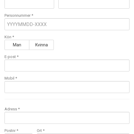
Personnummer *
Kön *
Man
Kvinna
E-post
*
Mobil
*
Adress *
Postnr *
Ort *