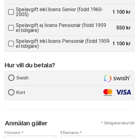
Spelavgift inkl.licens Senior (född 1960-
1 100 kr
2005)
Spelavgift ej licens Pensionär (född 1959
550 kr
el.tidigare)
Spelavgift inkl.licens Pensionär (född 1959
1 100 kr
el.tidigare)
Hur vill du betala?
Swish
Kort
Anmälan gäller
* Obligatoriska fält
Förnamn *
Efternamn *