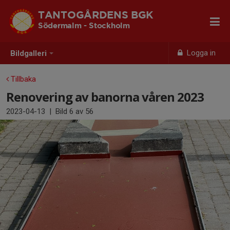
TANTOGÅRDENS BGK
Södermalm - Stockholm
Logga in
Bildgalleri
Tillbaka
Renovering av banorna våren 2023
2023-04-13
|
Bild
6
av 56