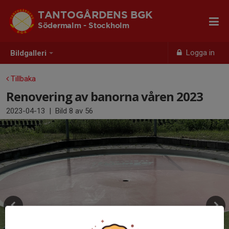
TANTOGÅRDENS BGK
Södermalm - Stockholm
Logga in
Bildgalleri
Tillbaka
Renovering av banorna våren 2023
2023-04-13
|
Bild
8
av 56